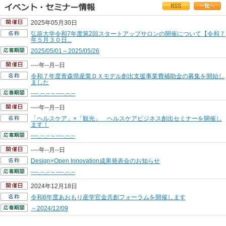
2025年05月30日
弘前大学令和7年度第2回スタートアップサロンの開催について【令和７
年５月３０日...
2025/05/01～2025/05/26
----年--月--日
令和７年度青森県産業ＤＸモデル創出支援事業費補助金の募集を開始し
ました
----.--.--～----.--.--
----年--月--日
「ヘルスケア」×「観光」 ヘルスケアビジネス創出セミナーを開催し
ます！
----.--.--～----.--.--
----年--月--日
Design×Open Innovation成果発表会のお知らせ
----.--.--～----.--.--
2024年12月18日
令和6年度あおもり産学官金共創フォーラムを開催します
～2024/12/09