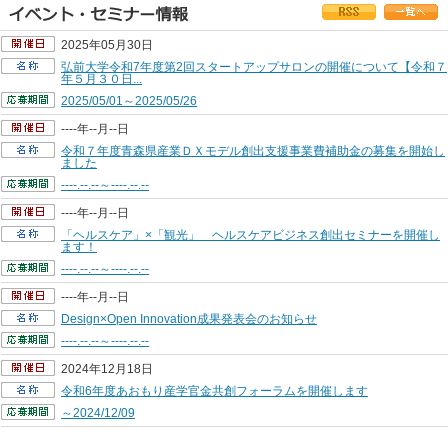
2025年05月30日
弘前大学令和7年度第2回スタートアップサロンの開催について【令和７
年５月３０日...
2025/05/01～2025/05/26
----年--月--日
令和７年度青森県産業ＤＸモデル創出支援事業費補助金の募集を開始し
ました
----.--.--～----.--.--
----年--月--日
「ヘルスケア」×「観光」 ヘルスケアビジネス創出セミナーを開催し
ます！
----.--.--～----.--.--
----年--月--日
Design×Open Innovation成果発表会のお知らせ
----.--.--～----.--.--
2024年12月18日
令和6年度あおもり産学官金共創フォーラムを開催します
～2024/12/09