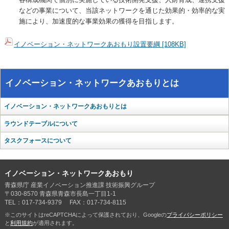
などの事業について、当該ネットワークを通じた効果的・効率的な実
施により、加速度的な事業効果の獲得を目指します。
イノベーション・ネットワークあおもり設置要綱 [108KB]
イノベーション・ネットワークあおもりとは
イノベーション・ネットワークあおもりとは
ラウンドテーブルについて
タスクフォースについて
イノベーション・ネットワークあおもり
青森県庁 産業イノベーション推進課 技術振興グループ
〒030-8570 青森県青森市長島一丁目1-1
TEL：017-734-9379 FAX：017-734-8115
※このサイトはreCAPTCHAによって保護されており、Googleの
プライバシーポリシー
と
利用規約
が適用されます。