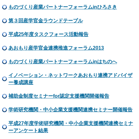
ものづくり産業パートナーフォーラムinひろさき
第３回産学官金ラウンドテーブル
平成25年度タスクフォース活動報告
あおもり産学官金連携推進フォーラム2013
ものづくり産業パートナーフォーラムinはちのへ
イノベーション・ネットワークあおもり連携アドバイザ
ー養成講座
補助金制度セミナーfor認定支援機関開催報告
学術研究機関・中小企業支援機関連携セミナー開催報告
平成27年度学術研究機関・中小企業支援機関連携セミナ
ーアンケート結果