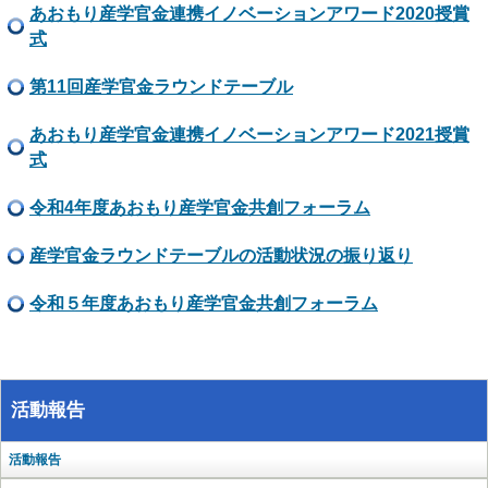
あおもり産学官金連携イノベーションアワード2020授賞
式
第11回産学官金ラウンドテーブル
あおもり産学官金連携イノベーションアワード2021授賞
式
令和4年度あおもり産学官金共創フォーラム
産学官金ラウンドテーブルの活動状況の振り返り
令和５年度あおもり産学官金共創フォーラム
活動報告
活動報告