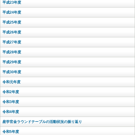
平成23年度
平成24年度
平成25年度
平成26年度
平成27年度
平成28年度
平成29年度
平成30年度
令和元年度
令和2年度
令和3年度
令和4年度
産学官金ラウンドテーブルの活動状況の振り返り
令和5年度