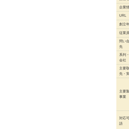
企業
URL
創立
従業
問い
先
系列
会社
主要
先・
主要
事業
対応
語