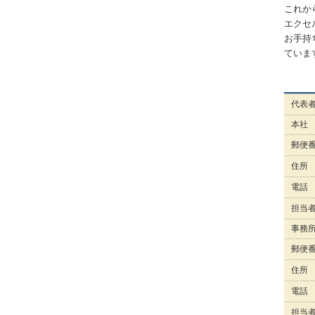
これか
エクセ
お手持
ていま
代表
本社
郵便
住所
電話
担当
事務
郵便
住所
電話
担当