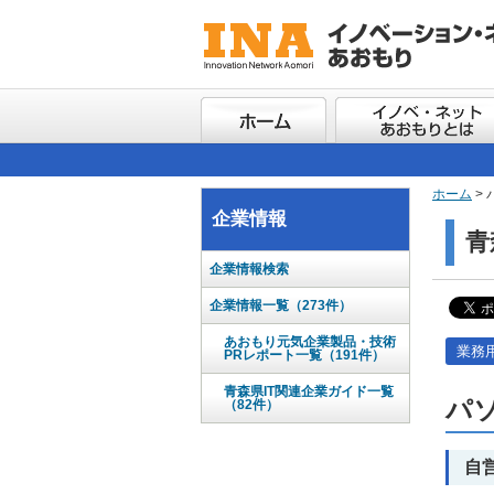
ホーム
> 
企業情報
青
企業情報検索
企業情報一覧（273件）
あおもり元気企業製品・技術
業務
PRレポート一覧（191件）
青森県IT関連企業ガイド一覧
パ
（82件）
自