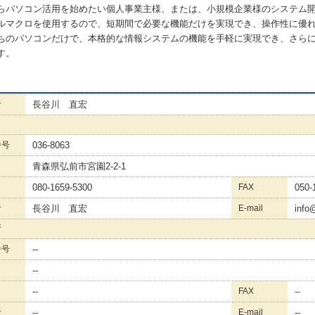
らパソコン活用を始めたい個人事業主様、または、小規模企業様のシステム
ルマクロを使用するので、短期間で必要な機能だけを実現でき、操作性に優
ちのパソコンだけで、本格的な情報システムの機能を手軽に実現でき、さら
す。
者
長谷川 直宏
番号
036-8063
青森県弘前市宮園2-2-1
080-1659-5300
FAX
050-
者
長谷川 直宏
E-mail
info
所
番号
--
--
--
FAX
--
者
--
E-mail
--