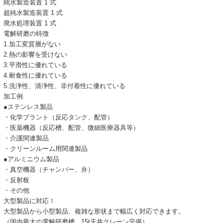
純水製造装置 1 式
超純水製造装置 1 式
廃水処理装置 1 式
電解研磨の特徴
1.加工変質層がない
2.熱の影響を受けない
3.平滑性に優れている
4.耐食性に優れている
5.洗浄性、清浄性、非付着性に優れている
加工例
●ステンレス製品
・化学プラント（反応タンク、配管）
・医薬機器（反応槽、配管、微細医療器具等）
・介護関連製品
・クリーンルーム用関連製品
●アルミニウム製品
・真空機器（チャンバー、弁）
・反射板
・その他
大型製品に対応！
大型製品から小型製品、複雑な形状まで幅広く対応できます。
（国内最大の電解研磨槽、15t天井クレーン完備）