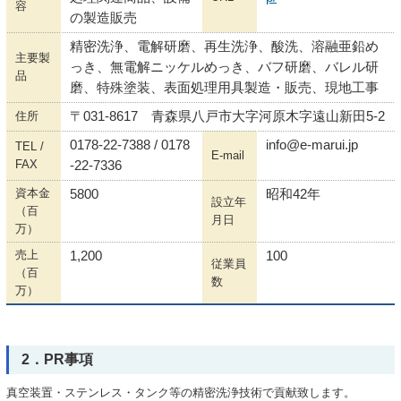
容
の製造販売
精密洗浄、電解研磨、再生洗浄、酸洗、溶融亜鉛め
主要製
っき、無電解ニッケルめっき、バフ研磨、バレル研
品
磨、特殊塗装、表面処理用具製造・販売、現地工事
住所
〒031-8617 青森県八戸市大字河原木字遠山新田5-2
0178-22-7388 / 0178
info@e-marui.jp
TEL /
E-mail
FAX
-22-7336
資本金
5800
昭和42年
設立年
（百
月日
万）
売上
1,200
100
従業員
（百
数
万）
2．PR事項
真空装置・ステンレス・タンク等の精密洗浄技術で貢献致します。