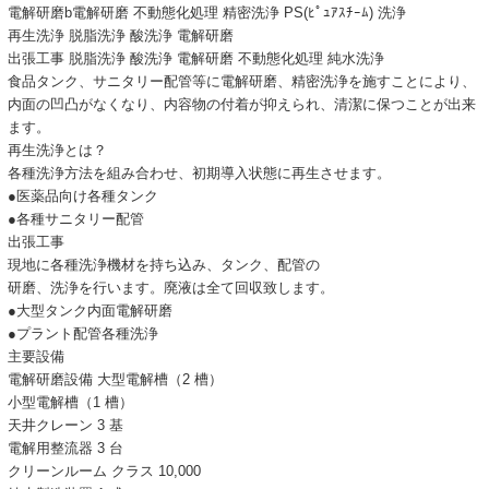
電解研磨b電解研磨 不動態化処理 精密洗浄 PS(ﾋﾟｭｱｽﾁｰﾑ) 洗浄
再生洗浄 脱脂洗浄 酸洗浄 電解研磨
出張工事 脱脂洗浄 酸洗浄 電解研磨 不動態化処理 純水洗浄
食品タンク、サニタリー配管等に電解研磨、精密洗浄を施すことにより、
内面の凹凸がなくなり、内容物の付着が抑えられ、清潔に保つことが出来
ます。
再生洗浄とは？
各種洗浄方法を組み合わせ、初期導入状態に再生させます。
●医薬品向け各種タンク
●各種サニタリー配管
出張工事
現地に各種洗浄機材を持ち込み、タンク、配管の
研磨、洗浄を行います。廃液は全て回収致します。
●大型タンク内面電解研磨
●プラント配管各種洗浄
主要設備
電解研磨設備 大型電解槽（2 槽）
小型電解槽（1 槽）
天井クレーン 3 基
電解用整流器 3 台
クリーンルーム クラス 10,000