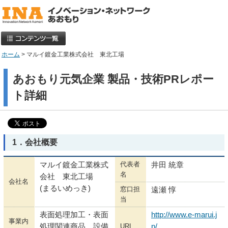
ホーム
> マルイ鍍金工業株式会社 東北工場
あおもり元気企業 製品・技術PRレポー
ト詳細
1．会社概要
代表者
マルイ鍍金工業株式
井田 統章
名
会社 東北工場
会社名
(まるいめっき)
窓口担
遠瀬 惇
当
表面処理加工・表面
http://www.e-marui.j
事業内
処理関連商品、設備
URL
p/