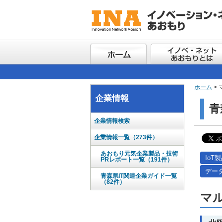
ホーム
>
企業情報
青
企業情報検索
企業情報一覧（273件）
あおもり元気企業製品・技術
IoT
PRレポート一覧（191件）
デー
青森県IT関連企業ガイド一覧
（82件）
マ