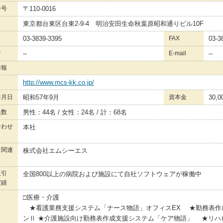
番号
〒110-0016
東京都台東区台東2-9-4 明治安田生命秋葉原昭和通りビル10F
03-3839-3395
FAX
03-
者
--
E-mail
--
情報
http://www.mcs-kk.co.jp/
年月日
昭和57年9月
資本金
30,
員数
男性：44名 / 女性：24名 / 計：68名
合わせ
本社
・関連
株式会社エムシーエス
取引
全国800以上の病院および施設にて自社ソフトウェアが稼働中
実績
□医療・介護
★看護業務支援システム「ナース物語」オフィスEX ★勤務表作
ンⅡ ★介護施設向け勤務表作成支援システム「ケア物語」 ★リハ