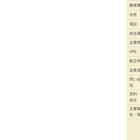
郵便
住所
電話
担当
企業
URL
創立
従業
問い
先
系列
会社
主要
先・