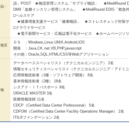
語」POST ★物流管理システム「サプライ物語」 ★MediRound D
製品・
DM9「血糖インスリン管理システム」 ★MediRound EDIS「救
□ヘルスケア
★健康増進支援サービス「健康物語」 ★ストレスチェック対策サ
□クラウドサービス
★電子新聞サービス・広報誌電子化サービス ★ホームページソリ
ＯＳ ：Windows,Linux,UNIX,Android,iOS
可能言
開発 ：Java,C#,.net,VB,PHP,javascript
その他：Oracle,SQL,HTML/CSS等Webアプリケーション
データベーススペシャリスト（テクニカルエンジニア） 2名
情報セキュリティスペシャリスト（テクニカルエンジニア・アドミニ
応用情報技術者（1種・ソフトウェア開発） 8名
基本情報技術者（2種） 18名
シスアド・ＩＴパスポート 9名
資格
ORACLE MASTER 3名
医療情報技師 11名
CDCP（Certified Data Center Professional） 5名
CDFOM（Certified Data Center Facility Operations Manager） 2名
ITIL®ファンデーション 2名