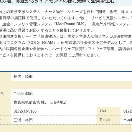
限の地、青森からダイアモンドの様に光輝く企業を生む
向けの業務支援システム「ナース物語」シリーズを自社で開発、販売、導入
都道府県の病院様で使用していただいています。他に、リハビリ支援システム
血糖インスリン管理システム『MediRound DM9』、救急外来情報システム『M
要望に高い品質でお応えすることを目指しております。
健康増進支援サービス『健康物語』は、国立大学法人弘前大学とCOI研究推
創出プログラム（COI STREAM）」研究成果の社会実装予定モデルとして
内の民間各種企業や自治体へ、ハードウェア販売/ソフトウェア製造、講習会
ービスを提供しておりますので、お気軽にご用命ください。
者
長内 睦郎
番号
〒036-8051
青森県弘前市宮川3丁目5番地2
0172-33-5166
FAX
0172
者
三浦 将門
E-mail
m-mi
所