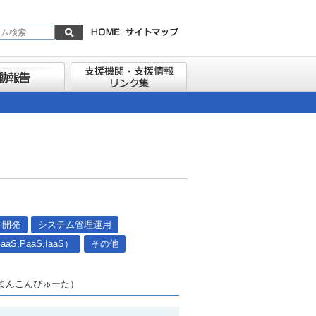
リ開発
システム管理運用
,PaaS,IaaS）
その他
まんこんぴゅーた）