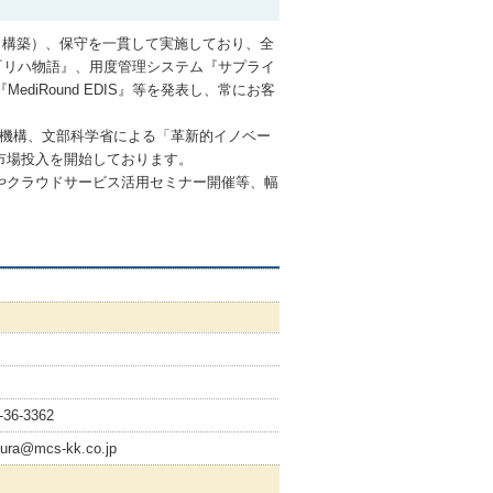
（構築）、保守を一貫して実施しており、全
『リハ物語』、用度管理システム『サプライ
ediRound EDIS』等を発表し、常にお客
進機構、文部科学省による「革新的イノベー
、市場投入を開始しております。
やクラウドサービス活用セミナー開催等、幅
-36-3362
ura@mcs-kk.co.jp