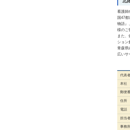
北
看護師
国47
物語』、
様のご
また、
ション
青森県
広いサ
代表
本社
郵便
住所
電話
担当
事務