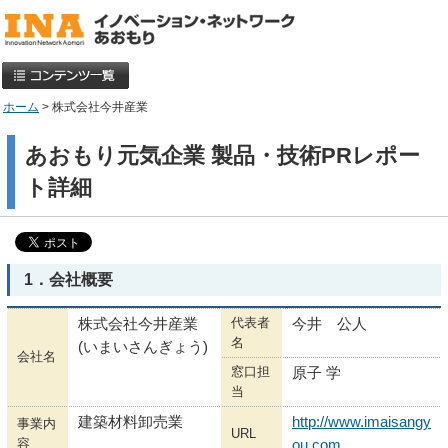
ホーム
> 株式会社今井産業
あおもり元気企業 製品・技術PRレポー
ト詳細
1．会社概要
代表者
株式会社今井産業
今井 公人
名
(いまいさんぎょう)
会社名
窓口担
原子 学
当
建築材料卸売業
http://www.imaisangy
事業内
URL
容
ou.com