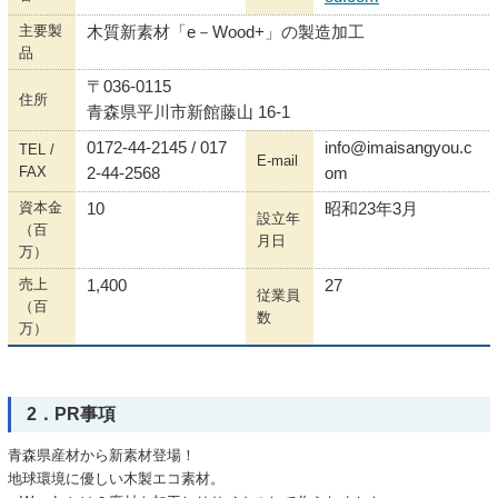
主要製
木質新素材「e－Wood+」の製造加工
品
〒036-0115
住所
青森県平川市新館藤山 16-1
0172-44-2145 / 017
info@imaisangyou.c
TEL /
E-mail
FAX
2-44-2568
om
資本金
10
昭和23年3月
設立年
（百
月日
万）
売上
1,400
27
従業員
（百
数
万）
2．PR事項
青森県産材から新素材登場！
地球環境に優しい木製エコ素材。