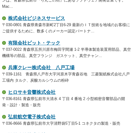
ンは、青森県弘前市『りんごの街』にあるソフトウェア開発企業です。
Mac...
株式会社ビジネスサービス
〒030-0801 青森県青森市新町2丁目6-29 最新のＩＴ技術を地域のお客様に
ご提供するために、数多くのメーカー認定パートナ...
有限会社ビット・テック
〒037-0022 青森県五所川原市梅田字間瀬 1-2 半導体製造装置用部品、真空
機構等の部品、真空フランジ ガスケット、真空チャン...
兵庫クレー株式会社 八戸工場
〒039-1161 青森県八戸市大字河原木字青森谷地 三菱製紙株式会社八戸
工場内 タルク、炭酸カルシウムの粉砕
ヒロサキ音響株式会社
〒036-8161 青森県弘前市大清水 4 丁目 4 番地 2 小型精密音響部品の開
発・設計・製造・販売
弘前航空電子株式会社
〒036-8666 青森県弘前市大字清野袋5丁目5-1 コネクタの製造・販売