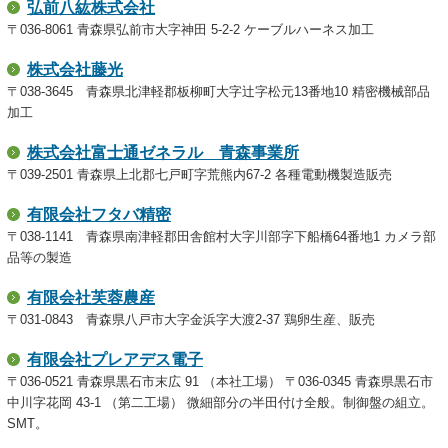
弘前八紘株式会社
〒036-8061 青森県弘前市大字神田 5-2-2 ケーブルハーネス加工
株式会社藤光
〒038-3645 青森県北津軽郡板柳町大字辻字松元13番地10 精密機械部品
加工
株式会社富士通ゼネラル 青森事業所
〒039-2501 青森県上北郡七戸町字荒熊内67-2 各種電動機製造販売
有限会社フタバ精密
〒038-1141 青森県南津軽郡田舎館村大字川部字下船橋64番地1 カメラ部
品等の製造
有限会社芙蓉農産
〒031-0843 青森県八戸市大字金浜字大渡2-37 鶏卵生産、販売
有限会社プレアデス電子
〒036-0521 青森県黒石市末広 91 （本社工場） 〒036-0345 青森県黒石市
中川字花岡 43-1 （第二工場） 微細部分の半田付け全般。制御盤の組立。
SMT。