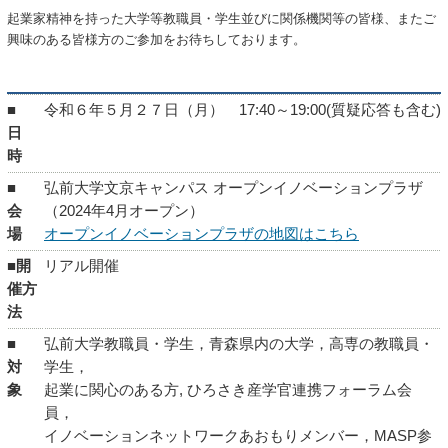
起業家精神を持った大学等教職員・学生並びに関係機関等の皆様、またご
興味のある皆様方のご参加をお待ちしております。
■
令和６年５月２７日（月） 17:40～19:00(質疑応答も含む)
日
時
■
弘前大学文京キャンパス オープンイノベーションプラザ
会
（2024年4月オープン）
場
オープンイノベーションプラザの地図はこちら
■開
リアル開催
催方
法
■
弘前大学教職員・学生，青森県内の大学，高専の教職員・
対
学生，
象
起業に関心のある方, ひろさき産学官連携フォーラム会
員，
イノベーションネットワークあおもりメンバー，MASP参