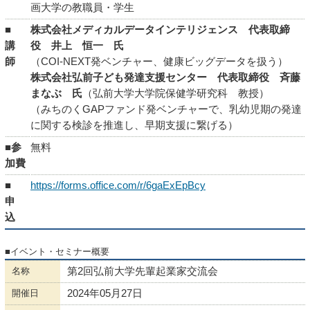
画大学の教職員・学生
■
株式会社メディカルデータインテリジェンス 代表取締
講
役 井上 恒一 氏
師
（COI-NEXT発ベンチャー、健康ビッグデータを扱う）
株式会社弘前子ども発達支援センター 代表取締役 斉藤
まなぶ 氏
（弘前大学大学院保健学研究科 教授）
（みちのくGAPファンド発ベンチャーで、乳幼児期の発達
に関する検診を推進し、早期支援に繋げる）
■参
無料
加費
■
https://forms.office.com/r/6gaExEpBcy
申
込
■イベント・セミナー概要
名称
第2回弘前大学先輩起業家交流会
開催日
2024年05月27日