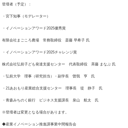
登壇者（予定）：
・宮下知事（モデレーター）
・イノベーションアワード2025優秀賞
有限会社まごころ農場 常務取締役 斎藤 早希子 氏
・イノベーションアワード2025チャレンジ賞
株式会社弘前子ども発達支援センター 代表取締役 斉藤 まなぶ 氏
・弘前大学 理事（研究担当）・副学長 曽我 亨 氏
・21あおもり産業総合支援センター 理事長 堤 静子 氏
・青森みちのく銀行 ビジネス支援課長 泉山 航太 氏
※登壇者は変更となる場合があります。
◆産業イノベーション推進課事業中間報告会