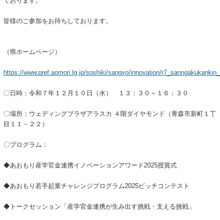
ております。
皆様のご参加をお待ちしております。
（県ホームページ）
https://www.pref.aomori.lg.jp/soshiki/sangyo/innovation/r7_sanngakukankin
〇日時：令和７年１２月１０日（水） １３：３０～１６：３０
〇場所：ウェディングプラザアラスカ ４階ダイヤモンド（青森市新町１丁
目１１－２２）
〇プログラム：
◆あおもり産学官金連携イノベーションアワード2025授賞式
◆あおもり若手起業チャレンジプログラム2025ピッチコンテスト
◆トークセッション「産学官金連携が生み出す挑戦・支える挑戦」