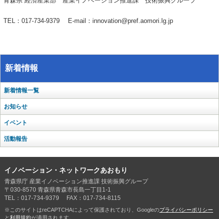
青森県 経済産業部 産業イノベーション推進課 技術振興グループ
TEL：017-734-9379 E-mail：innovation@pref.aomori.lg.jp
新着情報
新着情報一覧
お知らせ
イベント
活動報告
イノベーション・ネットワークあおもり
青森県庁 産業イノベーション推進課 技術振興グループ
〒030-8570 青森県青森市長島一丁目1-1
TEL：017-734-9379 FAX：017-734-8115
※このサイトはreCAPTCHAによって保護されており、Googleの
プライバシーポリシー
と
利用規約
が適用されます。