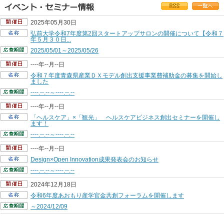
2025年05月30日
弘前大学令和7年度第2回スタートアップサロンの開催について【令和７
年５月３０日...
2025/05/01～2025/05/26
----年--月--日
令和７年度青森県産業ＤＸモデル創出支援事業費補助金の募集を開始し
ました
----.--.--～----.--.--
----年--月--日
「ヘルスケア」×「観光」 ヘルスケアビジネス創出セミナーを開催し
ます！
----.--.--～----.--.--
----年--月--日
Design×Open Innovation成果発表会のお知らせ
----.--.--～----.--.--
2024年12月18日
令和6年度あおもり産学官金共創フォーラムを開催します
～2024/12/09