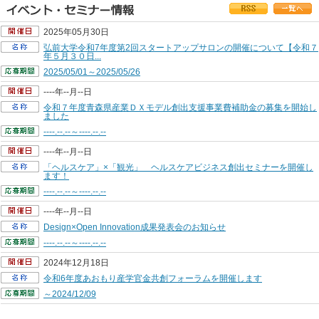
2025年05月30日
弘前大学令和7年度第2回スタートアップサロンの開催について【令和７
年５月３０日...
2025/05/01～2025/05/26
----年--月--日
令和７年度青森県産業ＤＸモデル創出支援事業費補助金の募集を開始し
ました
----.--.--～----.--.--
----年--月--日
「ヘルスケア」×「観光」 ヘルスケアビジネス創出セミナーを開催し
ます！
----.--.--～----.--.--
----年--月--日
Design×Open Innovation成果発表会のお知らせ
----.--.--～----.--.--
2024年12月18日
令和6年度あおもり産学官金共創フォーラムを開催します
～2024/12/09